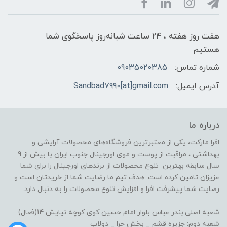
هفت روز هفته ، ۲۴ ساعت شبانه‌روز پاسخگوی شما
هستیم
شماره تماس:
09035020385
آدرس ایمیل:
Sandbad7990[at]gmail.com
درباره ما
افرا مارکت، یکی از معتبرترین فروشگاه‌های محصولات آرایشی و
بهداشتی ، مراقبت از پوست و موی اورجینال جنوب ایران با بیش از 9
سال سابقه بهترین تنوع محصولات از برندهای اورجینال را برای شما
عزیزان تامین کرده است. هدف تیم ما رضایت شما از خریدتان است و
رضایت شما پیشرفت افرا و افزایش تنوع محصولات را به دنبال دارد.
شعبه اصلی:بندر عباس بلوار امام حسین کوی کوچه نیایش 14(فعال)
شعبه دوم: جزیره قشم _ بخش حرا _ دولاب