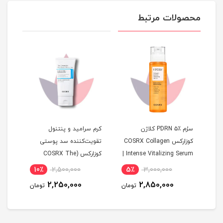
محصولات مرتبط
سرُم PDRN ۵٪ کلاژن
کرم سرامید و پنتنول
تونر
کوزارکس COSRX Collagen
تقویت‌کننده سد پوستی
Intense Vitalizing Serum |
کوزارکس (COSRX The
quid
 | ضد
جوانساز، سفت کننده و
Ceramide Skin Barrier
10٪
2,500,000
5٪
3,000,000
6
آبرسان پوست
Moisturizer)
2,250,000
2,850,000
مان
تومان
تومان