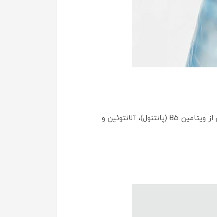
این تونر آبرسان از برند معتبر کره‌ای COSRX طراحی شده تا به طور فوری و عمیق به پوست آب‌رسانی کند. با فرمول غنی از ویتامین B5 (پانتنول)، آلانتوئین و