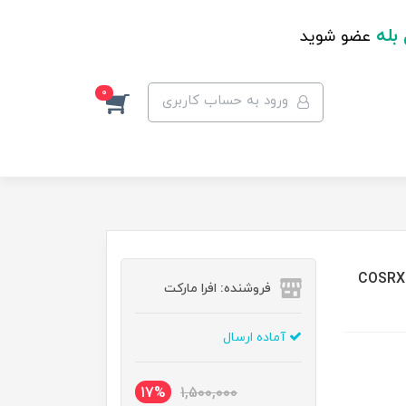
 بله
عضو شوید
0
ورود به حساب کاربری
COSRX Hydrium Wa
فروشنده: افرا مارکت
آماده ارسال
17%
1,500,000