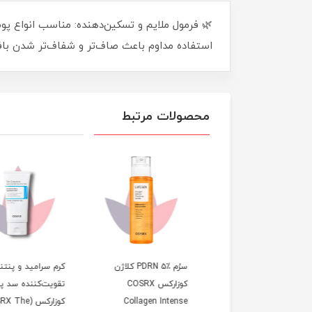
🌿 فرمول ملایم و تسکین‌دهنده: مناسب انواع
استفاده مداوم باعث صاف‌تر و شفاف‌تر شدن بافت پوست
محصولات مرتبط
سرُم آلفا آر بوتین ۲٪
سرُم PDRN ۵٪ کلاژن
کرم سرامید و پنتنول
کوزارکس COSRX The
کوزارکس COSRX
تقویت‌کننده سد پوس
Alpha-Arbuti
Collagen Intense
کوزارکس (OSRX The