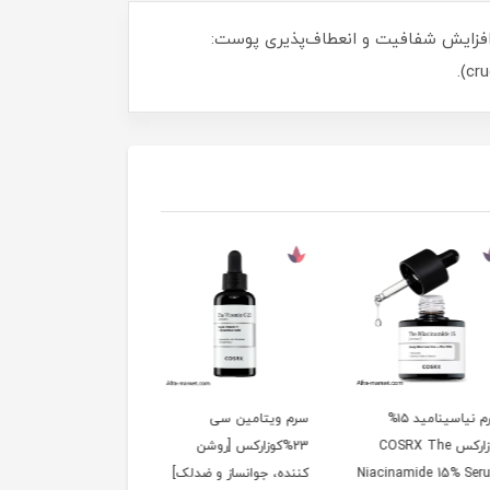
فزایش شفافیت و انعطاف‌پذیری پوست:
سرم نیاسینامید ۱۵%
سرم ویتامین سی
لیکویید ضد جوش سر
کوزارکس COSRX The
23%کوزارکس [روشن
سیاه BHA کوزارکس
Niacinamide 15% 
کننده، جوانساز و ضدلک]