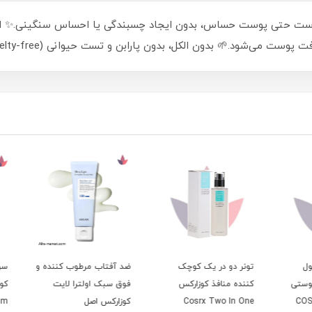
 پوست حتی پوست حساس، بدون ایجاد چسبندگی یا احساس سنگینی.✨ ا
 می‌شود.🌱 بدون الکل، بدون پارابن و تست حیوانی (cruelty-free).
تونر دو در یک کوچک
ضد آفتاب مرطوب کننده و
تی
کننده منافذ کوزارکس
فوق سبک اولترا لایت
C
Cosrx Two In One
کوزارکس اصل
Serum