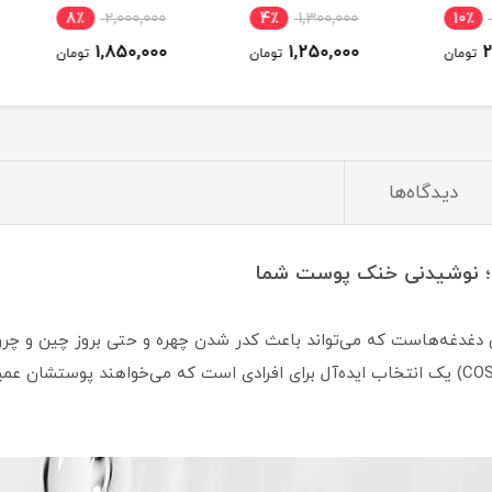
C
Poreless Liquid
اصل
8٪
2,000,000
4٪
1,300,000
10٪
1,850,000
1,250,000
ومان
تومان
تومان
دیدگاه‌ها
س؛ نوشیدنی خنک پوست شما
دغدغه‌هاست که می‌تواند باعث کدر شدن چهره و حتی بروز چین و چرو
هیدریوم کوزارکس (COSRX Hydrium Watery Toner) یک انتخاب ایده‌آل برای افرادی است که می‌خو