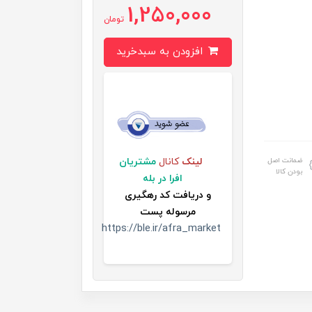
1,250,000
تومان
افزودن به سبدخرید
ضمانت اصل
لینک
کانال
مشتریان
بودن کالا
افرا در بله
و
دریافت کد رهگیری
مرسوله پست
https://ble.ir/afra_market