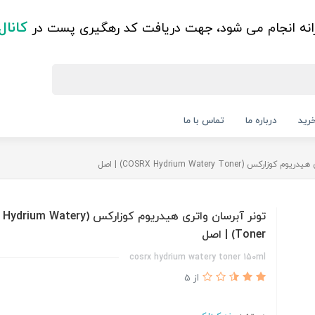
کانال
زانه انجام می شود، جهت دریافت کد رهگیری پست در
رید
درباره ما
تماس با ما
س (COSRX Hydrium Watery Toner) | اصل
تونر آبرسان واتری هیدریوم کوزارکس (tery
Toner) | اصل
cosrx hydrium watery toner 150ml
از 5