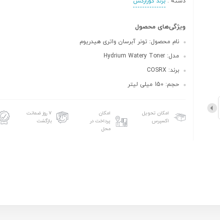
دسته :
برند کوزارکس
ویژگی‌های محصول
نام محصول: تونر آبرسان واتری هیدریوم
مدل: Hydrium Watery Toner
برند: COSRX
حجم: 150 میلی لیتر
امکان تحویل
امکان
۷ روز ضمانت
اکسپرس
پرداخت در
بازگشت
محل