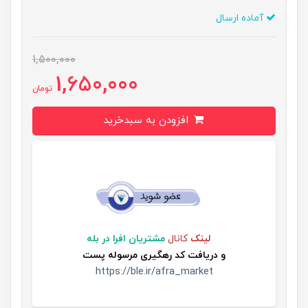
آماده ارسال
1,500,000
1,650,000
تومان
افزودن به سبدخرید
لینک
کانال
مشتریان افرا در بله
و
دریافت کد رهگیری مرسوله پست
https://ble.ir/afra_market