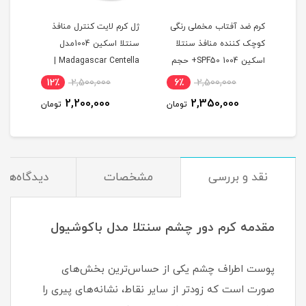
ن
کرم ضد آفتاب مخملی رنگی
ژل کرم لایت کنترل منافذ
خرید
کوچک کننده منافذ سنتلا
سنتلا اسکین 1004مدل
اسکین 1004 SPF50+ حجم
Madagascar Centella |
SKIN1004 | 
50 میل
سبک، ترمیم‌کننده و
12٪
2,500,000
6٪
2,500,000
1
ضدالتهاب
2,200,000
2,350,000
مان
تومان
تومان
نقد و بررسی
مشخصات
دیدگاه‌ها
مقدمه کرم دور چشم سنتلا مدل باکوشیول
پوست اطراف چشم یکی از حساس‌ترین بخش‌های
صورت است که زودتر از سایر نقاط، نشانه‌های پیری را