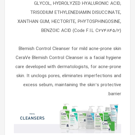
GLYCOL, HYDROLYZED HYALURONIC ACID,
TRISODIUM ETHYLENEDIAMIN DISUCCINATE,
XANTHAN GUM, HECTORITE, PHYTOSPHINGOSINE,
BENZOIC ACID (Code F.I.L C274845/2)
Blemish Control Cleanser for mild acne-prone skin
CeraVe Blemish Control Cleanser is a facial hygiene
care developed with dermatologists, for acne-prone
skin. It unclogs pores, eliminates imperfections and
excess sebum, maintaining the skin’s protective
barrier.