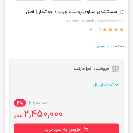
ژل شستشوی سراوی پوست چرب و جوشدار | اصل
CeraVe Blemish Control Cleanser
از 17
دسته :
برند سراوی
فروشنده: افرا مارکت
آماده ارسال
2%
2,500,000
2,450,000
تومان
افزودن به سبدخرید