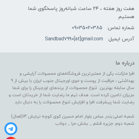
هفت روز هفته ، ۲۴ ساعت شبانه‌روز پاسخگوی شما
هستیم
شماره تماس:
09035020385
آدرس ایمیل:
Sandbad7990[at]gmail.com
درباره ما
افرا مارکت، یکی از معتبرترین فروشگاه‌های محصولات آرایشی و
بهداشتی ، مراقبت از پوست و موی اورجینال جنوب ایران با بیش از 9
سال سابقه بهترین تنوع محصولات از برندهای اورجینال را برای شما
عزیزان تامین کرده است. هدف تیم ما رضایت شما از خریدتان است و
رضایت شما پیشرفت افرا و افزایش تنوع محصولات را به دنبال دارد.
شعبه اصلی:بندر عباس بلوار امام حسین کوی کوچه نیایش 14(فعال)
شعبه دوم: جزیره قشم _ بخش حرا _ دولاب