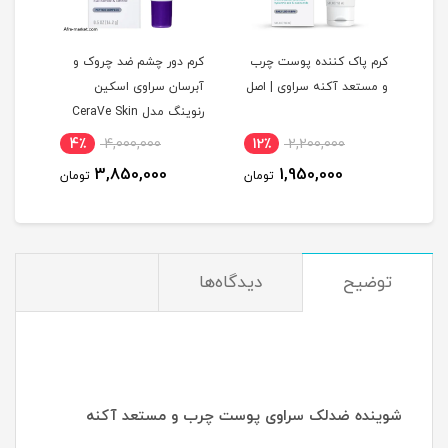
کرم پاک کننده پوست چرب
کرم دور چشم ضد چروک و
کرم 
CeraV
و مستعد آکنه سراوی | اصل
آبرسان سراوی اسکین
رنوینگ مدل CeraVe Skin
riasis
Renewing Eye Cream |
4٪
4,000,000
12٪
2,200,000
1
اصل
3,850,000
1,950,000
مان
تومان
تومان
توضیح
دیدگاه‌ها
شوینده ضدلک سراوی پوست چرب و مستعد آکنه