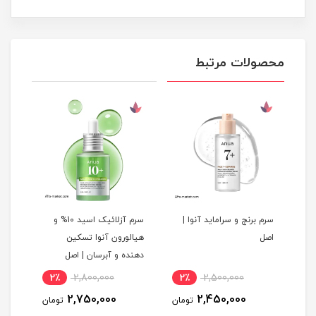
محصولات مرتبط
نو
سرم برنج و سراماید آنوا |
سرم آزلائیک اسید 10% و
سرم 
اصل
هیالورون آنوا تسکین
لیمو
دهنده و آبرسان | اصل
N
نام
2٪
2,800,000
2٪
2,500,000
1
2,750,000
2,450,000
مان
تومان
تومان