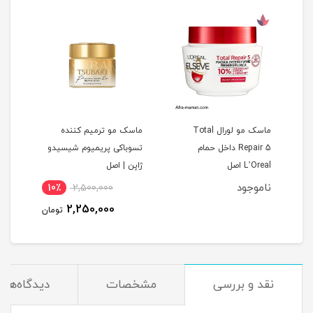
ماسک مو لورال Total
ماسک مو ترمیم کننده
ماسک
Repair 5 داخل حمام
تسوباکی پریمیوم شیسیدو
میله
L’Oreal اصل
ژاپن | اصل
ناموجود
10٪
2,500,000
2,250,000
تومان
نقد و بررسی
مشخصات
دیدگاه‌ها