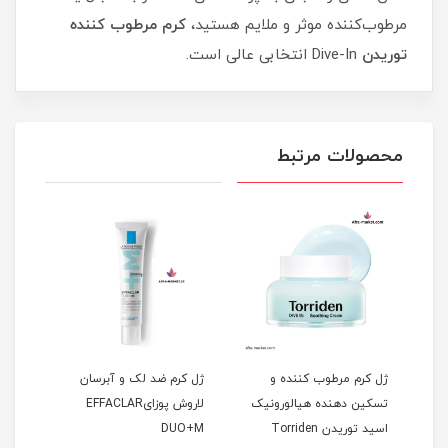
مرطوب‌کننده موثر و ملایم هستید،
کرم مرطوب کننده
توریدن
Dive-In انتخابی عالی است.
محصولات مرتبط
ژل کرم مرطوب کننده و
ژل کرم ضد لک و آبرسان
ضد آ
تسکین دهنده هیالورونیک
لاروش پوزایEFFACLAR
Balanceful Cica Cream |
اسید توریدن Torriden
DUO+M
| اص