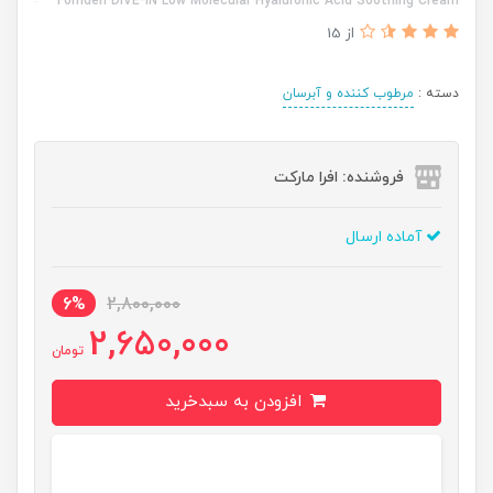
Torriden DIVE-IN Low Molecular Hyaluronic Acid Soothing Cream
از 15
دسته :
مرطوب کننده و آبرسان
فروشنده: افرا مارکت
آماده ارسال
6%
2,800,000
2,650,000
تومان
افزودن به سبدخرید