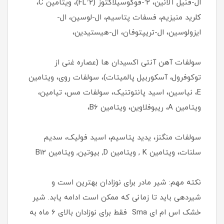
ال-فنیل آلانین، 2′-فوکوسیلاکتوز (2’FL)، ویتامین C،
کلرید منیزیم، فسفات پتاسیم، ال-لوسین، ال-
ایزولوسین، ال-تریپتوفان، ال-هیستیدین،
سولفات آهن آنتی اکسیدان ها (عصاره غنی از
توکوفرول، آسکوربیل پالمیتات)، سولفات روی، ویتامین
E، نیاسین، اسید پانتوتنیک، سولفات مس، تیامین،
ویتامین A، ریبوفلاوین، ویتامین B6،
سولفات منگنز، یدید پتاسیم، اسید فولیک، سدیم
سلنات، ویتامین K , ویتامین D, بیوتین, ویتامین B12
نکته مهم: شیر مادر برای نوزادان بهترین است و
شیردهی باید تا زمانی که ممکن است ادامه یابد. شیر
خشک اس ام ای Sma فقط برای نوزادان بالای 6 ماه به