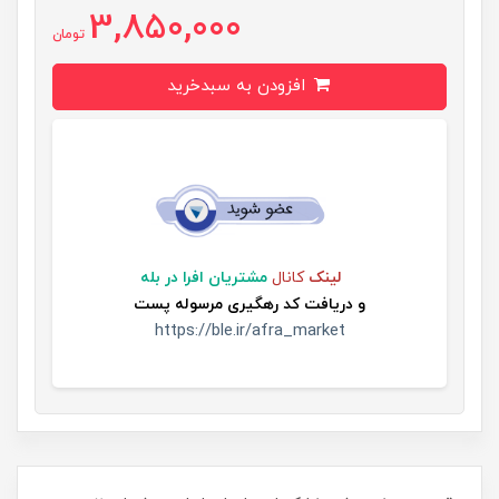
3,850,000
تومان
افزودن به سبدخرید
لینک
کانال
مشتریان افرا در بله
و
دریافت کد رهگیری مرسوله پست
https://ble.ir/afra_market