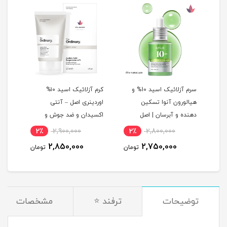
سرم آزلائیک اسید 10% و
کرم آزلائیک اسید ۱۰%
Skin
هیالورون آنوا تسکین
اوردینری اصل – آنتی
 و
دهنده و آبرسان | اصل
اکسیدان و ضد جوش و
منافذ پوست – (ضمانت
2٪
2,900,000
2٪
2,800,000
اصل)
2,850,000
2,750,000
تومان
تومان
توضیحات
ترفند ⭐
مشخصات