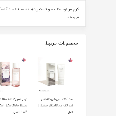
می‌دهد
محصولات مرتبط
 سنتلا ماداگاسکار
ضد آفتاب روشن‌کننده و
تونر تمیزکننده منافذ
اسکین1004 SKIN1004
ضد لک ماداگاسکار سنتلا |
سنتلا ماداگاسکار اسک
Madagascar Cente
اصل
1004 | اصل