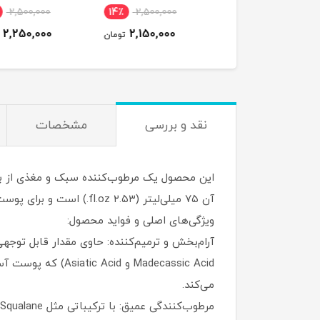
Cr
2,500,000
14٪
2,500,000
12٪
2,500,000
2,250,000
2,150,000
2,200,000
تومان
تومان
ت
نقد و بررسی
مشخصات
آن ۷۵ میلی‌لیتر (۲.۵۳ fl.oz.) است و برای پوست‌های نرمال تا حساس مناسب است.
ویژگی‌های اصلی و فواید محصول:
Madecassic Acid و
می‌کند.