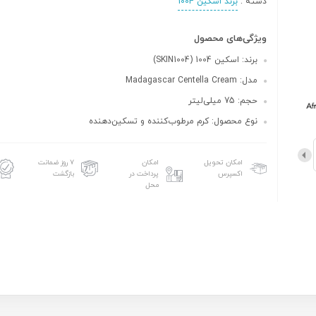
دسته :
برند اسکین 1004
ویژگی‌های محصول
برند: اسکین 1004 (SKIN1004)
مدل: Madagascar Centella Cream
حجم: 75 میلی‌لیتر
نوع محصول: کرم مرطوب‌کننده و تسکین‌دهنده
امکان تحویل
امکان
۷ روز ضمانت
اکسپرس
پرداخت در
بازگشت
محل