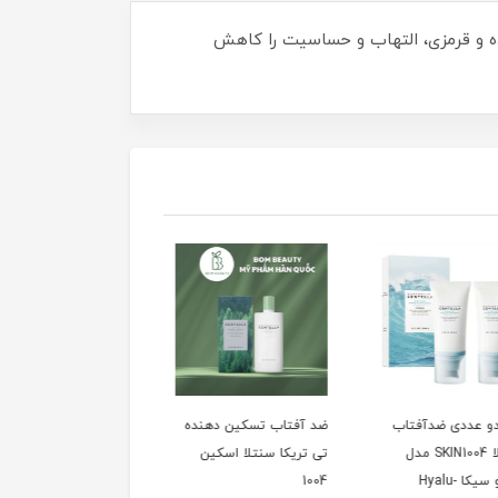
 سنتلا، پوست را عمیقاً آبرسانی کرده و قرمزی، التهاب و حساسیت را کاهش
 عددی ضدآفتاب
ضد آفتاب تسکین دهنده
آمپول تقویت کننده
سنتلا SKIN1004 مدل
تی تریکا سنتلا اسکین
پروبیو سیکا اسکین
هیالو سیکا Hyalu-
1004
حجم 50ml