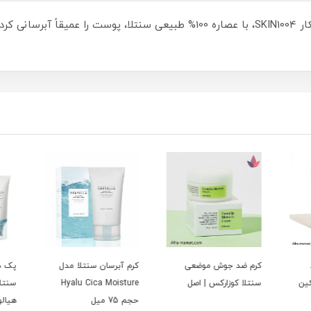
​کرم مرطوب‌کننده و تسکین‌دهنده سنتلا ماداگاسکار SKIN1004، با عصاره 100% طبیعی
کرم ضد جوش موضعی
کرم آبرسان سنتلا مدل
پک دو
ین
سنتلا کوزارکس | اصل
Hyalu Cica Moisture
حجم 75 میل