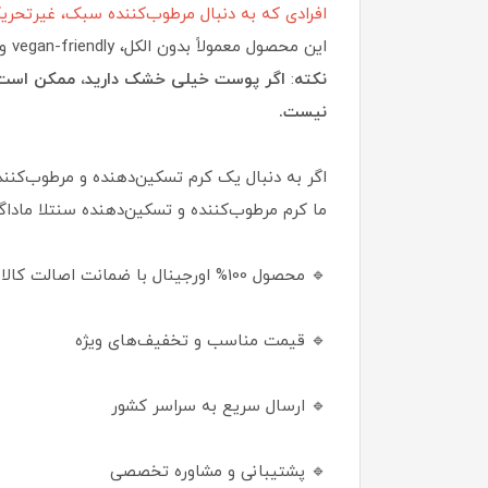
افرادی که به دنبال مرطوب‌کننده سبک، غیرتحریک‌کننده و calming هستند (مخصوصاً بعد از آفتاب، لایه‌برداری یا برای 
این محصول معمولاً بدون الکل، vegan-friendly و cruelty-free است. عطر ملایم (Lavender) دارد ولی آزاردهنده نیست.
نکته
:
اگر پوست خیلی خشک دارید، ممکن است نی
نیست.
اگر به دنبال یک کرم تسکین‌دهنده و مرطوب‌کن
ما کرم مرطوب‌کننده و تسکین‌دهنده سنتلا ماداگاسکار 
🔹 محصول 100% اورجینال با ضمانت اصالت کالا
🔹 قیمت مناسب و تخفیف‌های ویژه
🔹 ارسال سریع به سراسر کشور
🔹 پشتیبانی و مشاوره تخصصی