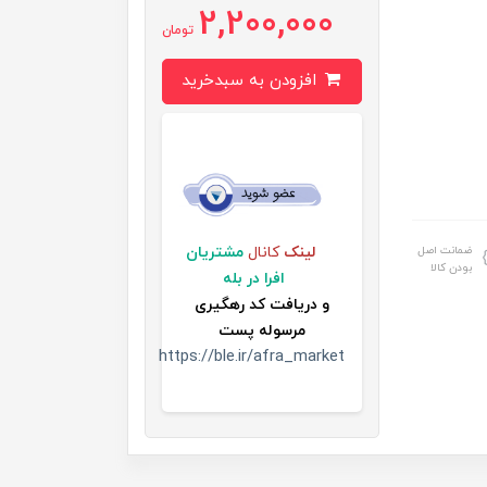
2,200,000
تومان
افزودن به سبدخرید
ضمانت اصل
لینک
کانال
مشتریان
بودن کالا
افرا در بله
و
دریافت کد رهگیری
مرسوله پست
https://ble.ir/afra_market