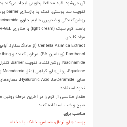
آن می‌شود. لایه محافظ رطوبتی ایجاد می‌کند ب
تقویت سد پوستی: کمک به بازسازی barrier پوست، مناسب برای پوست‌های خشک، dehydrated یا آسیب‌دیده از عوامل خارجی.
روشن‌کنندگی و ضدپیری ملایم: حاوی Niacinamide (برای روشن‌کنندگی و کنترل چربی) و Adenosine (برای بهبود الاستیسیته و کاهش چین‌وچروک).
بافت: کرم سبک (light cream) با فناوری OIL-IN-WATER-GEL که رطوبت را دربرمی‌گیرد و جذب سریع دارد. غیرچسبناک، مناسب استفاده روزانه و زیر آرایش.
مواد کلیدی:
Centella Asiatica Extract (از ماداگاسکار): آرام‌بخش، آنتی‌اکسیدان، ترمیم‌کننده.
Panthenol (ویتامین B5): مرطوب‌کننده و soothing قوی.
Niacinamide: روشن‌کننده، تقویت barrier، کنترل چربی.
Squalane، روغن‌های گیاهی (مثل Macadamia و Meadowfoam): تغذیه و نرم‌کنندگی بدون مسدود کردن منافذ.
سایر: Ceramideها، Hyaluronic Acid، عصاره‌های گیاهی soothing مثل Chamomile
نحوه استفاده:
مقدار مناسبی از کرم را در آخرین مرحله روتین
صبح و شب استفاده کنید.
مناسب برای:
پوست‌های نرمال، حساس، خشک یا مختلط.