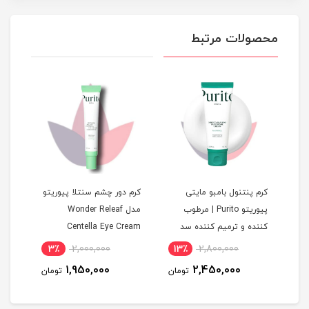
محصولات مرتبط
کرم پنتنول بامبو مایتی
کرم دور چشم سنتلا پیوریتو
پیوریتو Purito | مرطوب
مدل Wonder Releaf
کوجی
ست
کننده و ترمیم کننده سد
Centella Eye Cream
پیور
دفاعی پوست
Unscented
و ضد 
3٪
2,000,000
13٪
2,800,000
1
1,950,000
2,450,000
مان
تومان
تومان