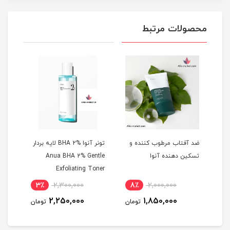
محصولات مرتبط
ضد آفتاب مرطوب کننده و
تونر آنوا BHA 2% لایه بردار
تسکین دهنده آنوا
Anua BHA 2% Gentle
Exfoliating Toner
3٪
2,300,000
8٪
2,000,000
3
2,250,000
1,850,000
مان
تومان
تومان