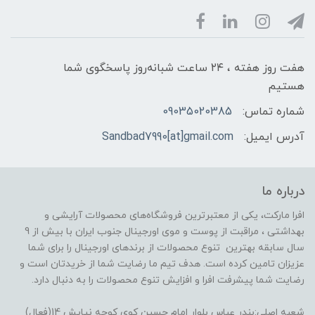
هفت روز هفته ، ۲۴ ساعت شبانه‌روز پاسخگوی شما
هستیم
شماره تماس:
09035020385
آدرس ایمیل:
Sandbad7990[at]gmail.com
درباره ما
افرا مارکت، یکی از معتبرترین فروشگاه‌های محصولات آرایشی و
بهداشتی ، مراقبت از پوست و موی اورجینال جنوب ایران با بیش از 9
سال سابقه بهترین تنوع محصولات از برندهای اورجینال را برای شما
عزیزان تامین کرده است. هدف تیم ما رضایت شما از خریدتان است و
رضایت شما پیشرفت افرا و افزایش تنوع محصولات را به دنبال دارد.
شعبه اصلی:بندر عباس بلوار امام حسین کوی کوچه نیایش 14(فعال)