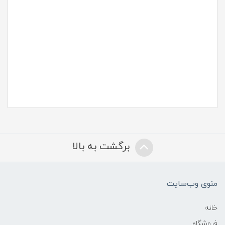
شوینده آنوا دیجی کالا
فوم شستشو عمیق پوست آنوا
شوینده آنوا نی نی سایت
فوم شستشوی تسکین دهنده و پاک کننده عمقی منافذ
آنوا
برگشت به بالا
منوی وب‌سایت
خانه
فروشگاه