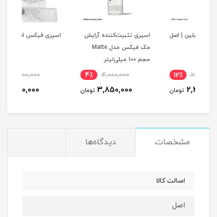
اصل
اسپری تثبیت‌کننده آرایش
اسپری فیکس انگلوت
مک فیکس مدل Matte
حجم 100 میلی‌لیتر
12٪
2,200,000
4٪
4,000,000
1
1,950,000
3,850,000
مان
تومان
تومان
مشخصات
دیدگاه‌ها
اصالت کالا
اصل