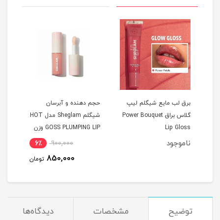
fl
برق لب مایع شیگلم لیپ
حجم دهنده و آبرسان
اسفن
گلاس براق Power Bouquet
شیگلم Sheglam مدل HOT
Lip Gloss
GOSS PLUMPING LIP وزن
6.8 گرم
ناموجود
6٪
900,000
8
850,000
مان
تومان
توضیح
مشخصات
دیدگاه‌ها