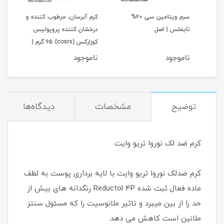
و
سرم ویتامین سی 20%
کرم آبرسان، مرطوب کننده و
کرم 
تایملس | اصل
درخشان کننده پروپولیس
لیس
A
کوزارکس (cosrx) 65 گرم |
اصل
ناموجود
ناموجود
نام
توضیح
مشخصات
دیدگاه‌ها
کرم ضد لک نوروا تریو وایت
کرم ضدلک نوروا تریو وایت با لایه برداری پوست به لطف
ماده فعال ثبت شده Reductol 4P رنگدانه های بیش از
حد را از بین میبرد و تاثیر ملانوسیت را که مسئول سنتز
ملانین است کاهش می دهد.