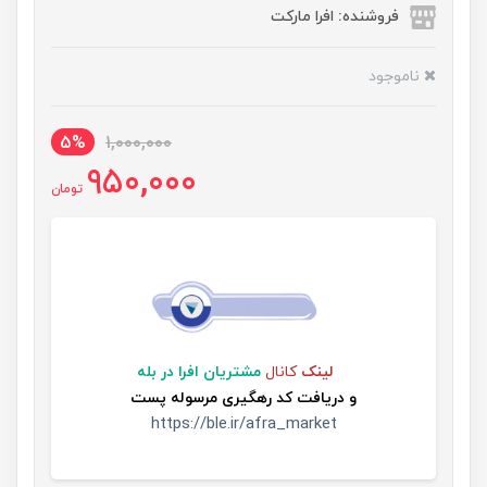
فروشنده: افرا مارکت
ناموجود
5%
1,000,000
950,000
تومان
لینک
کانال
مشتریان افرا در بله
و
دریافت کد رهگیری مرسوله پست
https://ble.ir/afra_market