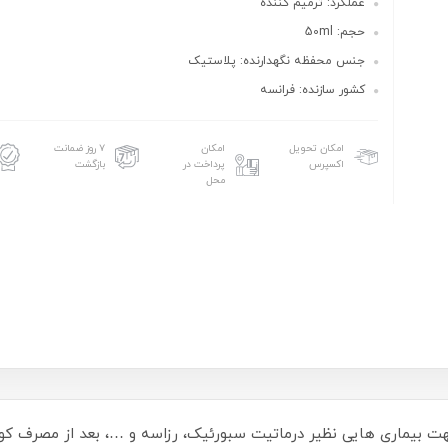
عملکرد: ترمیم کننده
حجم: 50ml
جنس محفظه نگهدارنده: پلاستیک
کشور سازنده: فرانسه
امکان تحویل
امکان
۷ روز ضمانت
اکسپرس
پرداخت در
بازگشت
محل
بیماری هایی نظیر درماتیت سبورئیک، رزاسه و …، بعد از مصرف کورتون