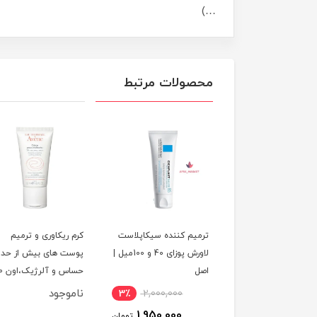
…)
محصولات مرتبط
یم کننده سیکاپلاست
کرم ریکاوری و ترمیم
تونر ترمیم‌کننده معجز
لاورش پوزای 40 و 100میل |
پوست های بیش از حد
حلزون سام بای می | 
حساس و آلرژیک،اون 50
میلی لیتر
ناموجود
1,400,000
3٪
2,000,000
1,350,000
1,950,000
تومان
ت