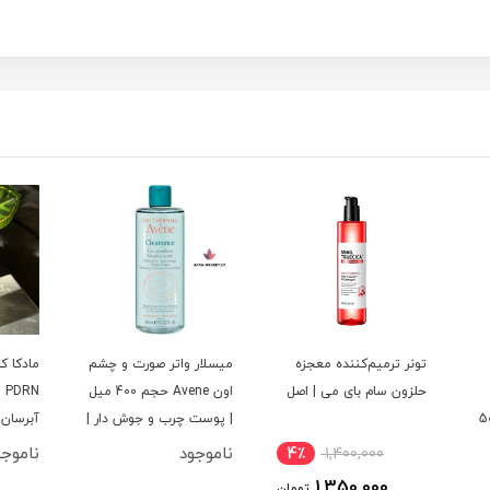
ه
میسلار واتر صورت و چشم
مادکا کرم ترمیم کننده
سرم م
اصل
اون Avene حجم 400 میل
PDRN سنتلیان 24 |
ضدچرو
| پوست چرب و جوش دار |
آبرسان پوست خشک و
هیالو
اصل
حساس ۵۰ میل
اصل)
ناموجود
ناموجود
نامو
4٪
ومان