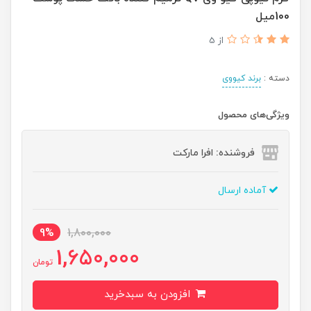
100میل
از 5
دسته :
برند کیووی
ویژگی‌های محصول
فروشنده: افرا مارکت
آماده ارسال
9%
1,800,000
1,650,000
تومان
افزودن به سبدخرید