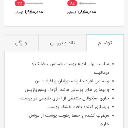
ساعته
نام
3٪
2,000,000
8٪
2,000,000
1
1,950,000
1,850,000
مان
تومان
تومان
توضیح
نقد و بررسی
ویژگی
مناسب برای انواع پوست حساس ، خشک و
درماتیت
و تمامی افراد خانواده نوزادان و افراد مسن
و بیماری های پوستی مانند اگزما ، پسوریازیس
حاوی اسکوالان مشتقی از اجزای طبیعی در پوست
بازسازی کننده بافت خشک پوست
مرطوب کننده و حفظ رطوبت پوست از عوامل
خارجی