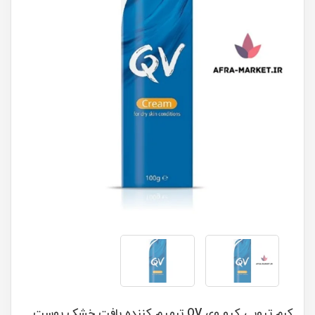
کرم تیوپی کیو وی QV ترمیم کننده بافت خشک پوست