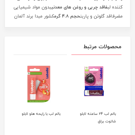
کننده لب
فاقد چربی و روغن های معدنی
بدون مواد شیمیایی
مضرفاقد گلوتن و پاربن
حجم 4.8 گرم
کشور مبدا برند آلمان
محصولات مرتبط
تی
بالم لب 24 ساعته لابلو
بالم لب با رایحه هلو لابلو
بالم 
شاتوت براق