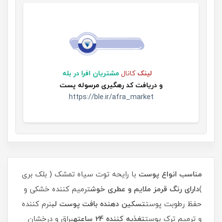
لینک
کانال
مشتریان افرا در بله
و
دریافت کد رهگیری مرسوله پست
https://ble.ir/afra_market
مناسب انواع پوست
با رایحه توت سیاه تمشک ( بلک بری
)
دارای رنگ قرمز ملایم و عطری خوش
ترمیم کننده خشکی و
حفظ رطوبت پوست
تسکین دهنده بافت پوست لب
نرم کننده
و ترمیم ترک پوست
تغذیه کننده 24 ساعته
براق و درخشان