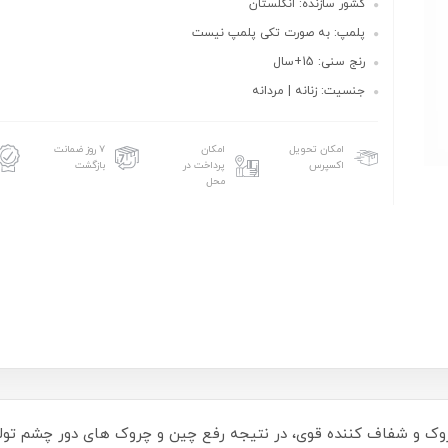
کشور سازنده: انگلستان
پلمپ: به صورت تکی پلمپ نیست
رنج سنی: 15+سال
جنسیت: زنانه | مردانه
امکان تحویل
امکان
۷ روز ضمانت
اکسپرس
پرداخت در
بازگشت
محل
وک و شفاف کننده قوی، در نتیجه رفع چین و چروک های دور چشم تولید