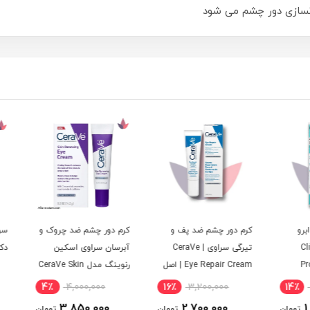
نسازی دور چشم می شود
کرم دور چشم ضد پف و
کرم دور چشم ضد چروک و
سرم د
تیرگی سراوی | CeraVe
آبرسان سراوی اسکین
دکتر ا
Eye Repair Cream | اصل
رنوینگ مدل CeraVe Skin
Renewing Eye Cream |
4٪
4,000,000
16٪
3,200,000
14
اصل
3,850,000
2,700,000
ومان
تومان
تومان