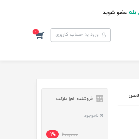
 بله
عضو شوید
0
ورود به حساب کاربری
لانس
فروشنده: افرا مارکت
ناموجود
9%
600,000