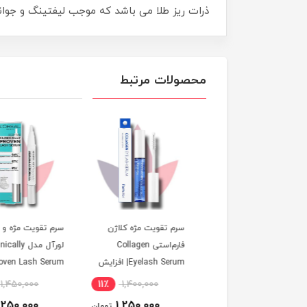
ذرات ریز طلا می باشد که موجب لیفتینگ و جوا
محصولات مرتبط
ریمل توئیست‌آپ ۲در۱
سرم تقویت مژه کلاژن
سرم تقویت مژه و ابرو
بورژوا ۸ میلی‌لیتر Twist-
فارم‌استی Collagen
لورآل مدل Clinically
Eyelash Serum| افزایش
Proven Lash Serum
رشد، حجم و استحکام مژه
٪
1,450,000
11٪
1,400,000
18٪
2,000,000
1,250,000
1,250,000
1,650,000
تومان
تومان
ت