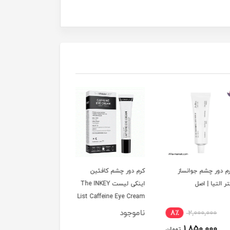
ور چشم جوانساز
کرم دور چشم کافئین
کرم دور چشم غلطکی
لتیا | اصل
اینکی لیست The INKEY
کلینیک مدل All About
List Caffeine Eye Cream
Eyes حجم 15ml (اصل)
ناموجود
7٪
3,000,000
8٪
2,000,000
2,500,000
1,850,000
تومان
توم