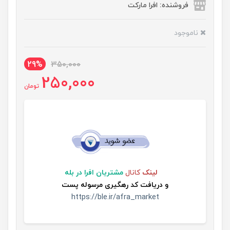
فروشنده: افرا مارکت
ناموجود
29%
350,000
250,000
تومان
لینک
کانال
مشتریان افرا در بله
و
دریافت کد رهگیری مرسوله پست
https://ble.ir/afra_market