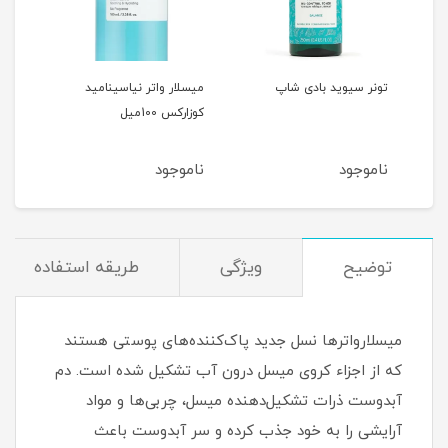
تا
تونر سیوید بادی شاپ
میسلار واتر نیاسینامید
کوزارکس 100میل
بای 
ناموجود
ناموجود
نام
توضیح
ویژگی
طریقه استفاده
میسلارواترها نسل جدید پاک‌‏کننده‌‏های پوستی هستند
که از اجزاء کروی میسل درون آب تشکیل شده ‏است. دم
آبدوست ذرات تشکیل‏‌دهنده میسل، چربی‏‌ها و مواد
آرایشی را به خود جذب کرده و سر آبدوست باعث