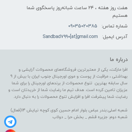
هفت روز هفته ، ۲۴ ساعت شبانه‌روز پاسخگوی شما
هستیم
شماره تماس:
09035020385
آدرس ایمیل:
Sandbad7990[at]gmail.com
درباره ما
افرا مارکت، یکی از معتبرترین فروشگاه‌های محصولات آرایشی و
بهداشتی ، مراقبت از پوست و موی اورجینال جنوب ایران با بیش از 9
سال سابقه بهترین تنوع محصولات از برندهای اورجینال را برای شما
عزیزان تامین کرده است. هدف تیم ما رضایت شما از خریدتان است و
رضایت شما پیشرفت افرا و افزایش تنوع محصولات را به دنبال دارد.
شعبه اصلی:بندر عباس بلوار امام حسین کوی کوچه نیایش 14(فعال)
شعبه دوم: جزیره قشم _ بخش حرا _ دولاب