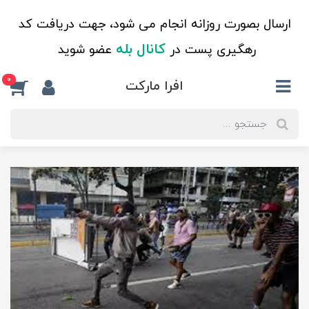
ارسال بصورت روزانه انجام می شود، جهت دریافت کد
کانال بله
رهگیری پست در
عضو شوید
0
افرا مارکت