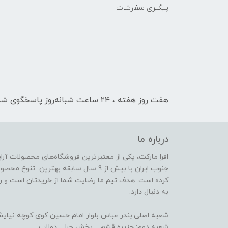
پیگیری سفارشات
هفت روز هفته ، ۲۴ ساعت شبانه‌روز پاسخگوی شما هستیم
درباره ما
افرا مارکت، یکی از معتبرترین فروشگاه‌های محصولات آر
جنوب ایران با بیش از 9 سال سابقه بهترین 
کرده است. هدف تیم ما رضایت شما از خریدتان است و رض
به دنبال دارد.
شعبه اصلی:بندر عباس بلوار امام حسین کوی کوچه نیایش 14(فعا
شعبه دوم: جزیره قشم _ بخش حرا _ دولاب