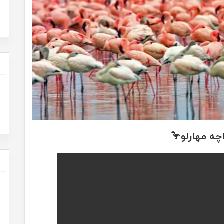
چه مهارلو🦩