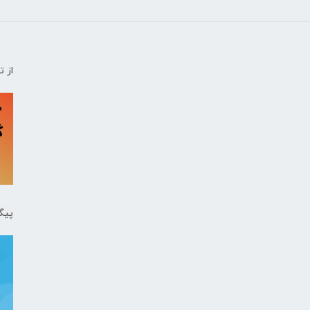
از 
پیگ