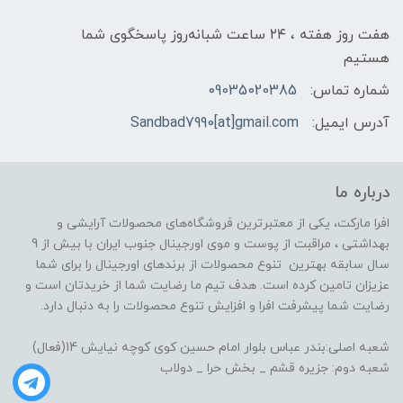
هفت روز هفته ، ۲۴ ساعت شبانه‌روز پاسخگوی شما
هستیم
شماره تماس:
09035020385
آدرس ایمیل:
Sandbad7990[at]gmail.com
درباره ما
افرا مارکت، یکی از معتبرترین فروشگاه‌های محصولات آرایشی و
بهداشتی ، مراقبت از پوست و موی اورجینال جنوب ایران با بیش از 9
سال سابقه بهترین تنوع محصولات از برندهای اورجینال را برای شما
عزیزان تامین کرده است. هدف تیم ما رضایت شما از خریدتان است و
رضایت شما پیشرفت افرا و افزایش تنوع محصولات را به دنبال دارد.
شعبه اصلی:بندر عباس بلوار امام حسین کوی کوچه نیایش 14(فعال)
شعبه دوم: جزیره قشم _ بخش حرا _ دولاب