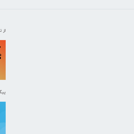
از 
پیگ