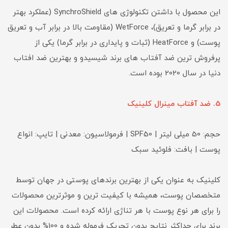
این محصول با داشتن تکنولوژی های SynchroShield (عملکرد بهتر
در برابر گرما و تعریق)، WetForce (مقاومت بالا در برابر آب و تعریق
پوست) و HeatForce (ثبات و پایداری در برابر گرما) یکی از
پرفروش ترین ضد آفتاب های برند شیسیدو و بهترین ضد افتاب
دنیا در سال 2020 بوده است.
5. ضد آفتاب مینرال کلینیک
حجم: 50 میلی لیتر | SPF50 | فرمولاسیون: معدنی | تایپ: انواع
پوست | بافت: فلوئید سبک
کلینیک به عنوان یکی از بهترین برندهای پوستی در جهان توسط
متخصصان پوست، همیشه با کیفیت ترین و موثرترین محصولات
را برای هر نوع پوست با هر تناژی ارائه کرده است. محصولات این
برند برای حداکثر نتایج بدون تحریک فرموله شده و 100% بدون عطر