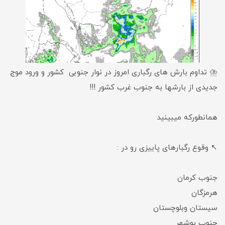
⛈️ تداوم بارش های رگباری امروز در نوار جنوبی کشور و ورود موج
جدیدی از بارشها به جنوب غرب کشور !!!
همانطورکه میبینید
↖️ وقوع رگبارهای پاییزی رو در :
جنوب کرمان
هرمزگان
سیستان وبلوچستان
جنوب بوشهر