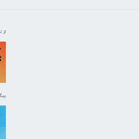
از 
پیگ