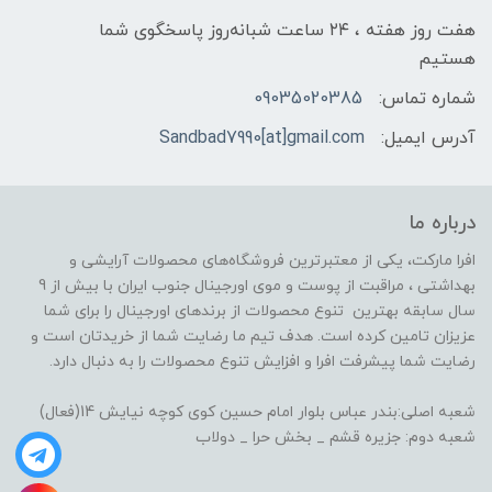
هفت روز هفته ، ۲۴ ساعت شبانه‌روز پاسخگوی شما
هستیم
شماره تماس:
09035020385
آدرس ایمیل:
Sandbad7990[at]gmail.com
درباره ما
افرا مارکت، یکی از معتبرترین فروشگاه‌های محصولات آرایشی و
بهداشتی ، مراقبت از پوست و موی اورجینال جنوب ایران با بیش از 9
سال سابقه بهترین تنوع محصولات از برندهای اورجینال را برای شما
عزیزان تامین کرده است. هدف تیم ما رضایت شما از خریدتان است و
رضایت شما پیشرفت افرا و افزایش تنوع محصولات را به دنبال دارد.
شعبه اصلی:بندر عباس بلوار امام حسین کوی کوچه نیایش 14(فعال)
شعبه دوم: جزیره قشم _ بخش حرا _ دولاب