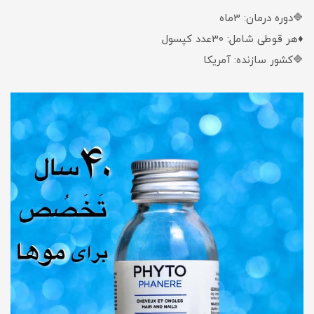
🔷دوره درمان: 3ماه
♦️هر قوطی شامل: 30عدد کپسول
🔷کشور سازنده: آمریکا