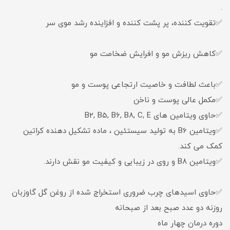
.
✅تقویت کننده، پر پشت کننده و افزاینده رشد موی سر
✅کاهش ریزش مو و افرایش ضخامت مو
✅باعث لطافت و خاصیت ارتجاعی پوست و مو
✅مکمل عالی پوست و ناخن
✅حاوی ویتامین های B2, B5, B6, B8, C, E
✅ویتامین B6 به تولید سیستئین ، ماده تشکیل دهنده کراتین
کمک می کند.
✅ویتامین B8 و روی در زیبایی و کیفیت مو نقش دارند.
✅حاوی اسیدهای چرب ضروری استخراج شده از روغن گل گاوزبان
روزنه دو عدد صبح بعد از صبحانه
دوره درمان چهار ماه