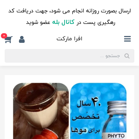
ارسال بصورت روزانه انجام می شود، جهت دریافت کد
کانال بله
رهگیری پست در
عضو شوید
0
افرا مارکت