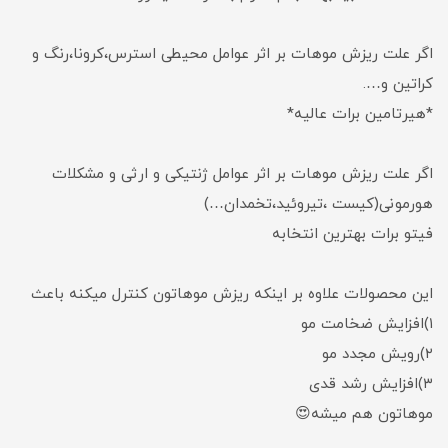
اگر علت ریزش موهات بر اثر عوامل محیطی استرس،کرونا،رنگ و
کراتین و….
*هیرتامین برات عالیه*
اگر علت ریزش موهات بر اثر عوامل ژنتیکی و ارثی و مشکلات
هورمونی(کیست ،تیروئید،تخمدان…)
فیتو برات بهترین انتخابه
این محصولات علاوه بر اینکه ریزش موهاتون کنترل میکنه باعث
۱)افزایش ضخامت مو
۲)رویش مجدد مو
۳)افزایش رشد قدی
موهاتون هم میشه😍