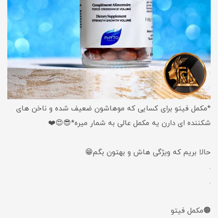
*مکمل فیتو برای کسایی که موهاشون ضعیف شده و‌ ناخن های
شکننده ای دارن یه مکمل عالی به شمار میره*😎😍❤️
حالا بریم که ویژگی هاش و بهتون بگم😁
.
.
🟠مکمل فیتو