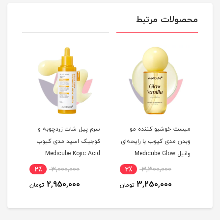
محصولات مرتبط
میست خوشبو کننده مو
سرم پیل شات زردچوبه و
و
وبدن مدی کیوب با رایحه‌ای
کوجیک اسید مدی کیوب
No Ca
وانیل Medicube Glow
Medicube Kojic Acid
آبرس
Vanilla | آبرسان و درخشان
Turmeric Peel Shot | لایه
سفت
2٪
3,000,000
2٪
3,300,000
5
کننده پوست ۱۰۰ml
بردار ملایم و روشن کننده
2,950,000
3,250,000
مان
تومان
تومان
۸۰ml