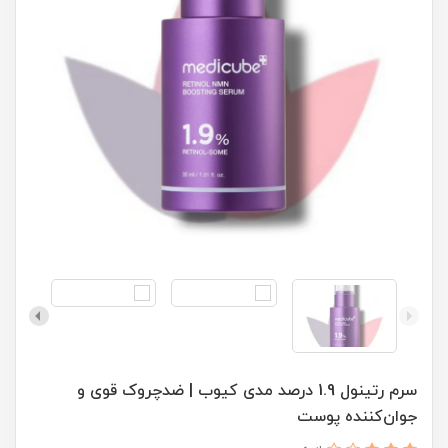
سرم رتینول 1.9 درصد مدی کیوب | ضدچروک قوی و
جوان‌کننده پوست