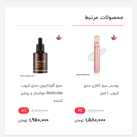
محصولات مرتبط
بوستر سرم کلاژن مدی
سرم گلوتاتیون مدی کیوب
کرم 
کیوب | اصل
Medicube جوانساز و روشن
لیفت
کننده
| اص
8٪
2,100,000
2٪
1,600,000
6
1,950,000
1,580,000
مان
تومان
تومان