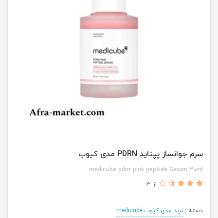
سرم جوانساز پپتاید PDRN مدی کیوب
medicube pdrn-pink peptide Serum 30ml
از 3
دسته :
برند مدی کیوب medicube