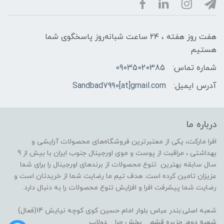
هفت روز هفته ، ۲۴ ساعت شبانه‌روز پاسخگوی شما
هستیم
شماره تماس:
09035020385
آدرس ایمیل:
Sandbad7990[at]gmail.com
درباره ما
افرا مارکت، یکی از معتبرترین فروشگاه‌های محصولات آرایشی و
بهداشتی ، مراقبت از پوست و موی اورجینال جنوب ایران با بیش از 9
سال سابقه بهترین تنوع محصولات از برندهای اورجینال را برای شما
عزیزان تامین کرده است. هدف تیم ما رضایت شما از خریدتان است و
رضایت شما پیشرفت افرا و افزایش تنوع محصولات را به دنبال دارد.
شعبه اصلی:بندر عباس بلوار امام حسین کوی کوچه نیایش 14(فعال)
شعبه دوم: جزیره قشم _ بخش حرا _ دولاب