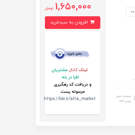
1,650,000
تومان
00
افزودن به سبدخرید
لینک
کانال
مشتریان
افرا در بله
.
و
دریافت کد رهگیری
مرسوله پست
ضمانت اصل
https://ble.ir/afra_market
بودن کالا