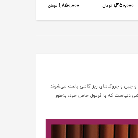
1,450,000
1,850,000
1,450,000
تومان
تومان
توم
 و چین و چروک‌های ریز گاهی باعث می‌شوند
Age Rewin یکی از محبوب‌ترین محصولات آرایشی دنیاست که با فرمول خاص خود، به‌طور