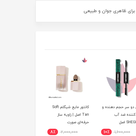
دو سر حجم دهنده و
کانتور مایع شیگلم Soft
ریمل دو سر شیگلم
کننده ضد آب
Tan اصل | زاویه ساز
Washable Black | بلند
S اصل
حرفه‌ای صورت
کننده و حجم دهنده مژه
اصل
0٪
1,800,000
8٪
2,000,000
10٪
1,600,000