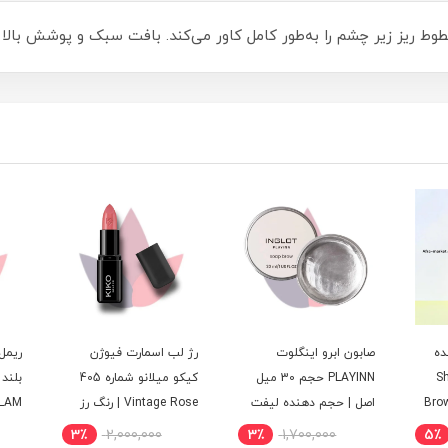
ه
صابون ابرو اینگلوت
رژ لب اسمارت فیوژن
ریمل 
Sh
PLAYINN حجم 30 میل
کیکو میلانو شماره 405
بلند 
Br
اصل | حجم دهنده لیفت
Vintage Rose | رنگ رز
HEGLAM
 بدون
کننده
وینتیج طبیعی و روزانه
3٪
2,000,000
3٪
1,700,000
5٪