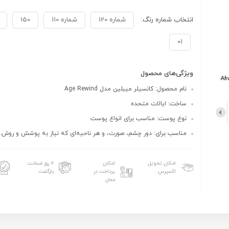
انتخاب شماره رنگ:
شماره 120
شماره 110
150
01
ویژگی‌های محصول
نام محصول: کانسیلر میبلین مدل Age Rewind
ساخت: ایالات متحده
نوع پوست: مناسب برای انواع پوست
مناسب برای: دور چشم، صورت، و هر ناحیه‌ای که نیاز به پوشش و روش..
امکان تحویل
امکان
۷ روز ضمانت
اکسپرس
پرداخت در
بازگشت
محل