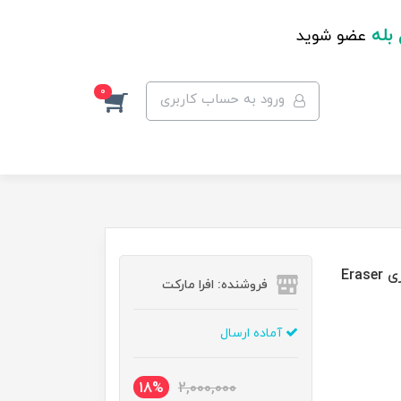
 بله
عضو شوید
0
ورود به حساب کاربری
کانسیلر میبلین مدل ایج ریواند Instant Age Rewind سری Eraser
فروشنده: افرا مارکت
آماده ارسال
18%
2,000,000