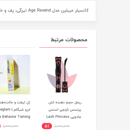
کانسیلر میبلین مدل Age Rewind تیرگی، پف و خطوط ریز زیر چشم را به‌طور کامل کاور می‌کند. بافت سبک و پوشش بالا برای ظاهری جوان و طبیعی.
محصولات مرتبط
ل فالسیز سوررئال
ریمل حجم دهنده لش
ژل لیفت و حالت‌دهند
مشکی Maybelline | حجم
پرنسس نارنجی اسنس
ابرو شیگلم | eglam
ول فوق العاده مژه با
جادویی Lash Princess
ow Behavior Taming
 هلیکس
اصل
Gel با ماندگاری بالا و
1,000,000
5٪
1,000,000
91٪
18,000,000