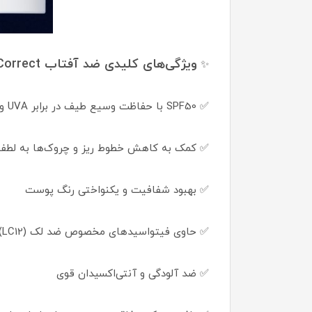
ویژگی‌های کلیدی ضد آفتاب Age Correct لا روش پوزای
✨
✅ SPF50 با حفاظت وسیع طیف در برابر UVA و UVB
✅ کمک به کاهش خطوط ریز و چروک‌ها به لطف 
✅ بهبود شفافیت و یکنواختی رنگ پوست
✅ حاوی فیتواسیدهای مخصوص ضد لک (LC12) برای کم‌رنگ کردن لک‌های ناشی از آفتاب
✅ ضد آلودگی و آنتی‌اکسیدان قوی