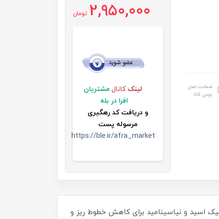
2,950,000
تومان
ضمانت اصل
لینک
کانال
مشتریان
بودن کالا
افرا در بله
و
دریافت کد رهگیری
مرسوله پست
https://ble.ir/afra_market
ول غنی از هیالورونیک اسید و نیاسینامید برای کاهش خطوط ریز و