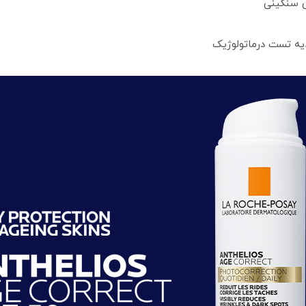
س سنگینی
یه تست درماتولوژیک