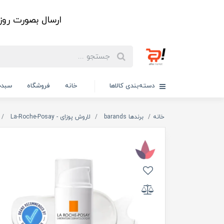
ارسال بصورت رو
دسته‌بندی کالاها
خانه
فروشگاه
سبدخ
خانه
برندها barands
لاروش پوزای - La-Roche-Posay