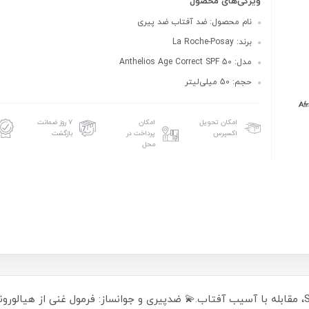
ویژگی‌های محصول
نام محصول: ضد آفتاب ضد پیری
برند: La Roche-Posay
مدل: Anthelios Age Correct SPF 50
حجم: 50 میلی‌لیتر
امکان تحویل
امکان
۷ روز ضمانت
اکسپرس
پرداخت در
بازگشت
محل
☀️ محافظت گسترده: پوشش UVA/UVB با SPF50، مقابله با آسیب آفتاب.💫 ضدپیری و جوانساز: فرم