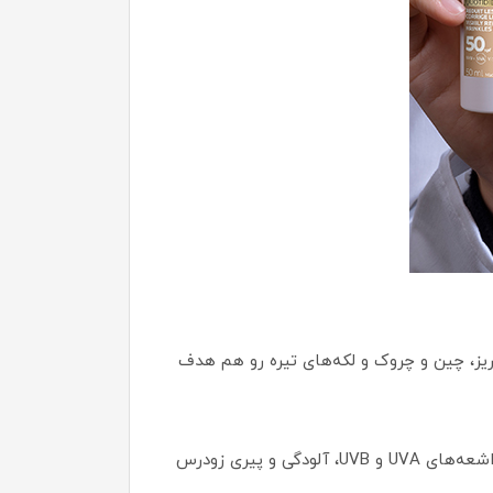
ریز، چین و چروک و لکه‌های تیره رو هم هدف
این ضدآفتاب نسل جدید با فرمولاسیونی غنی از آنتی‌اکسیدان‌ها و ترکیبات ضد پیری طراحی شده که از پوست در برابر اشعه‌های UVA و UVB، آلودگی و پیری زودرس