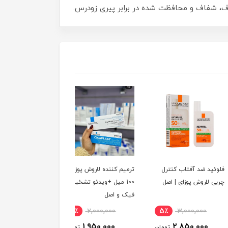
، شفاف و محافظت شده در برابر پیری زودرس.
د ضد آفتاب کنترل
ترمیم کننده لاروش پوزای
ترمیم کننده سیکاپلاست
لاروش پوزای | اصل
100 میل +ویدئو تشخيص
لاورش پوزای 40
فیک و اصل
اصل
3٪
2,000,000
3٪
2,000,000
5٪
3,000,000
1,950,000
1,950,000
2,850,000
تومان
تومان
توم