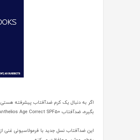
اگر به دنبال یک کرم ضدآفتاب پیشرفته هستی که
بگیره، ضدآفتاب Anthelios Age Correct SPF50 از برند فرانسوی La Roche-Posay دقیقا همون چیزیه که می‌خوای.