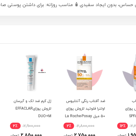
ساس، بدون ایجاد سفیدی.🧴 مناسب روزانه: برای داشتن پوستی صاف
ضد آفتاب رنگی آنتلیوس
ژل کرم ضد لک و آبرسان
فلوئی
اولترا فلوئید لاروش پوزای
لاروش پوزایEFFACLAR
چربی 
50 میل La Roche-Posay
DUO+M
Anthelios UVMUNE 400
2٪
2,900,000
2٪
2,800,000
12٪
SPF50+ Tinted | اصل
2,850,000
2,750,000
ومان
تومان
تومان