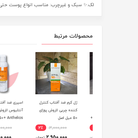
لک.✨ سبک و غیرچرب: مناسب انواع پوست حتی ح
محصولات مرتبط
آفتاب سرمی لاروش
ژل کرم ضد آفتاب کنترل
اسپری ضد آفتاب
ای آنتلیوس یووی ایر
کننده چربی لاروش پوزای
آنتلیوس لاروش پوزای
La Roche-Posay SPF50+
50 میل اصل
SPF50+ Anthelios
دون سفیدک و آبرسان
Invisible Spray | اصل
2,200,000
2٪
3,000,000
4٪
5,000,000
۵
1,950,000
2,950,000
4,800,000
تومان
تومان
ت