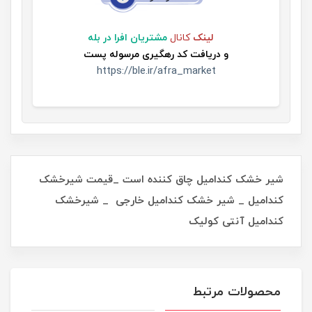
لینک
کانال
مشتریان افرا در بله
و
دریافت کد رهگیری مرسوله پست
https://ble.ir/afra_market
شیر خشک کندامیل چاق کننده است _قیمت شیرخشک
کندامیل _ شیر خشک کندامیل خارجی _ شیرخشک
کندامیل آنتی کولیک
محصولات مرتبط