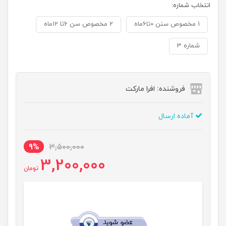
انتخاب شماره:
1 مخصوص سنن 0تا6ماه
2 مخصوص سن 6تا 12ماه
شماره 3
فروشنده: افرا مارکت
آماده ارسال
9%
3,500,000
3,200,000
تومان