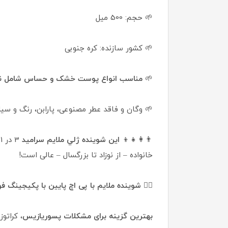
🌱 حجم: 500 میل
🌱 کشور سازنده: کره جنوبی
🌱
مناسب انواع پوست خشک و حساس شامل نوزا
🌱 وگان و فاقد عطر مصنوعی، پارابن، رنگ و سی
👨‍👩‍👧‍👦
این شوینده ژلي ملایم سرامید
خانواده – از نوزاد تا بزرگسال – عالی است!
👌🏼
شوینده ملایم با پی اچ پایین با پکیجینگ فو
بهترین گزینه برای مشکلات پسوریازیس
، کراتو