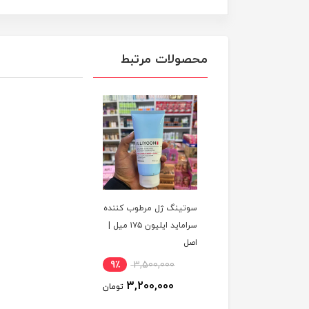
محصولات مرتبط
سوتینگ ژل مرطوب کننده
سرامايد ایلیون ۱۷۵ میل |
اصل
9٪
3,500,000
3,200,000
تومان