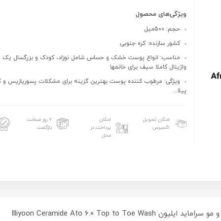
ویژگی‌های محصول
حجم: 500میل
کشور سازنده: کره جنوبی
مناسب: انواع پوست خشک و حساس شامل نوزاد، کودک و بزرگسال یک 
واژینال کاملا سیف برای خانمها
ویژگی: مرطوب کننده پوست بهترین گزینه برای مشکلات پسوریازیس و ک
پیلا...
امکان تحویل
امکان
۷ روز ضمانت
اکسپرس
پرداخت در
بازگشت
محل
Illiyoon Ceramide Ato 6.0 Top to 