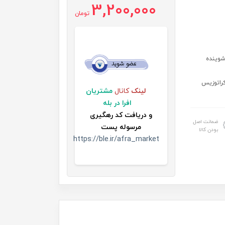
3,200,000
تومان
شوینده
راتوزیس
لینک
کانال
مشتریان
افرا در بله
و
دریافت کد رهگیری
ضمانت اصل
مرسوله پست
بودن کالا
https://ble.ir/afra_market