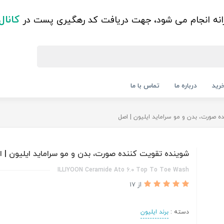
کانال
زانه انجام می شود، جهت دریافت کد رهگیری پست در
رید
درباره ما
تماس با ما
 صورت، بدن و مو سراماید ایلیون | اصل
شوینده تقویت کننده صورت، بدن و مو سراماید ایلیون | 
ILLIYOON Ceramide Ato 6.0 Top To Toe Wash
از 17
دسته :
برند ایلیون