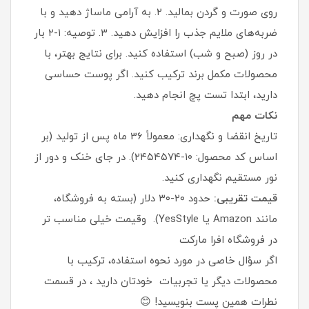
روی صورت و گردن بمالید. ۲. به آرامی ماساژ دهید و با
ضربه‌های ملایم جذب را افزایش دهید. ۳. توصیه: ۱-۲ بار
در روز (صبح و شب) استفاده کنید. برای نتایج بهتر، با
محصولات مکمل برند ترکیب کنید. اگر پوست حساسی
دارید، ابتدا تست پچ انجام دهید.
نکات مهم
تاریخ انقضا و نگهداری: معمولاً 36 ماه پس از تولید (بر
اساس کد محصول: ۱۰-۲۴۵۴۵۷۴). در جای خنک و دور از
نور مستقیم نگهداری کنید.
قیمت تقریبی:
حدود ۲۰-۳۰ دلار (بسته به فروشگاه،
مانند Amazon یا YesStyle). وقیمت خیلی مناسب تر
در فروشگاه افرا مارکت
اگر سؤال خاصی در مورد نحوه استفاده، ترکیب با
محصولات دیگر یا تجربیات خودتان دارید ، در قسمت
نطرات همین پست بنویسید! 😊