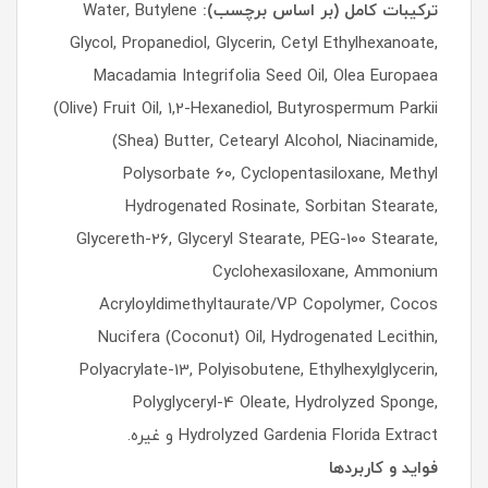
ترکیبات کامل (بر اساس برچسب):
Water, Butylene
Glycol, Propanediol, Glycerin, Cetyl Ethylhexanoate,
Macadamia Integrifolia Seed Oil, Olea Europaea
(Olive) Fruit Oil, 1,2-Hexanediol, Butyrospermum Parkii
(Shea) Butter, Cetearyl Alcohol, Niacinamide,
Polysorbate 60, Cyclopentasiloxane, Methyl
Hydrogenated Rosinate, Sorbitan Stearate,
Glycereth-26, Glyceryl Stearate, PEG-100 Stearate,
Cyclohexasiloxane, Ammonium
Acryloyldimethyltaurate/VP Copolymer, Cocos
Nucifera (Coconut) Oil, Hydrogenated Lecithin,
Polyacrylate-13, Polyisobutene, Ethylhexylglycerin,
Polyglyceryl-4 Oleate, Hydrolyzed Sponge,
Hydrolyzed Gardenia Florida Extract و غیره.
فواید و کاربردها