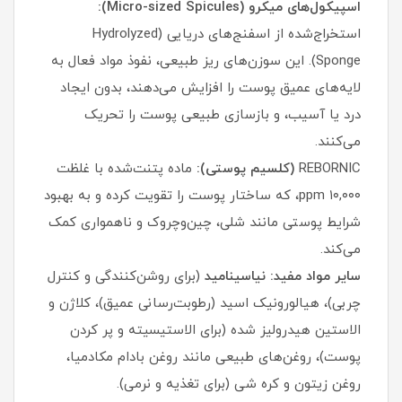
اسپیکول‌های میکرو (Micro-sized Spicules):
استخراج‌شده از اسفنج‌های دریایی (Hydrolyzed
Sponge). این سوزن‌های ریز طبیعی، نفوذ مواد فعال به
لایه‌های عمیق پوست را افزایش می‌دهند، بدون ایجاد
درد یا آسیب، و بازسازی طبیعی پوست را تحریک
می‌کنند.
REBORNIC
(کلسیم پوستی):
ماده پتنت‌شده با غلظت
۱۰,۰۰۰ ppm، که ساختار پوست را تقویت کرده و به بهبود
شرایط پوستی مانند شلی، چین‌وچروک و ناهمواری کمک
می‌کند.
سایر مواد مفید: نیاسینامید
(برای روشن‌کنندگی و کنترل
چربی)، هیالورونیک اسید (رطوبت‌رسانی عمیق)، کلاژن و
الاستین هیدرولیز شده (برای الاستیسیته و پر کردن
پوست)، روغن‌های طبیعی مانند روغن بادام مکادمیا،
روغن زیتون و کره شی (برای تغذیه و نرمی).