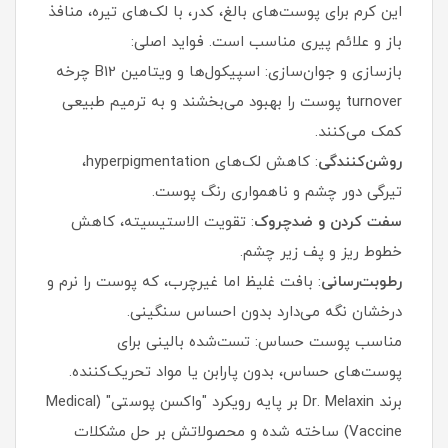
این کرم برای پوست‌های بالغ، کدر، با لک‌های تیره، منافذ
باز و علائم پیری مناسب است. فواید اصلی:
بازسازی و جوان‌سازی: اسپیکول‌ها و ویتامین B12 چرخه
turnover پوست را بهبود می‌بخشند و به ترمیم طبیعی
کمک می‌کنند.
روشن‌کنندگی
: کاهش لک‌های hyperpigmentation،
تیرگی دور چشم و ناهمواری رنگ پوست.
سفت کردن و ضدچروک
: تقویت الاستیسیته، کاهش
خطوط ریز و پف زیر چشم.
رطوبت‌رسانی
: بافت غلیظ اما غیرچرب، که پوست را نرم و
درخشان نگه می‌دارد بدون احساس سنگینی.
مناسب پوست حساس: تست‌شده بالینی برای
پوست‌های حساس، بدون پارابن یا مواد تحریک‌کننده.
برند Dr. Melaxin بر پایه رویکرد "واکسن پوستی" (Medical
Vaccine) ساخته شده و محصولاتش بر حل مشکلات