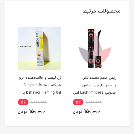
محصولات مرتبط
شکی
ریمل حجم دهنده لش
ژل لیفت و حالت‌دهنده ابرو
صابو
ل
پرنسس نارنجی اسنس
شیگلم | Sheglam Brow
جادویی Lash Princess اصل
Behavior Taming Gel با
| حج
ماندگاری بالا و بدون
5٪
1,000,000
5٪
1,000,000
9
سفیدک
950,000
950,000
مان
تومان
تومان