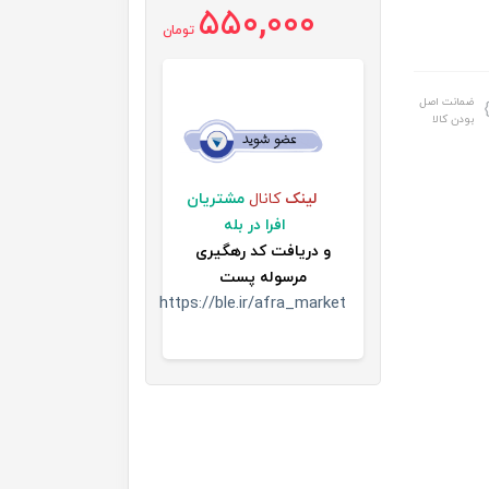
550,000
تومان
ضمانت اصل
بودن کالا
لینک
کانال
مشتریان
افرا در بله
و
دریافت کد رهگیری
مرسوله پست
https://ble.ir/afra_market