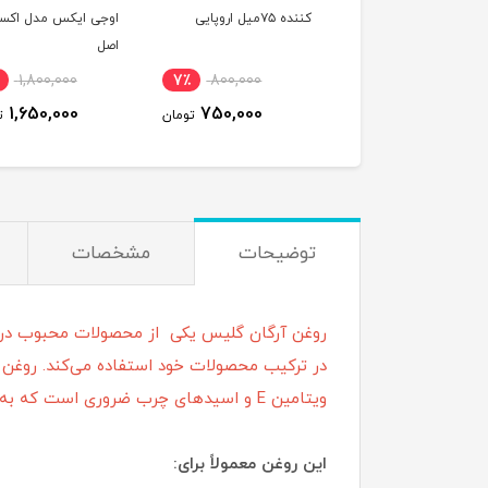
کننده ۷۵میل اروپایی
اوجی ایکس مدل اکستر
اصل
1,800,000
7٪
800,000
1,650,000
750,000
تومان
ت
توضیحات
مشخصات
روغن آرگان گلیس یکی از محصولات محبوب در ص
در ترکیب محصولات خود استفاده می‌کند. روغن 
ویتامین E و اسیدهای چرب ضروری است که به ترمیم و تقویت موها کمک می‌کند و می‌تواند باعث نرم‌تر شدن پوست و مو شود.
این روغن معمولاً برای: