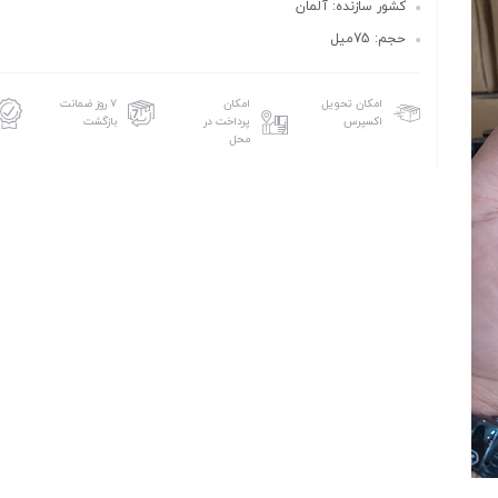
کشور سازنده: آلمان
حجم: 75میل
امکان تحویل
امکان
۷ روز ضمانت
اکسپرس
پرداخت در
بازگشت
محل