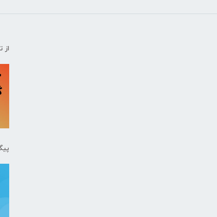
از 
پیگ