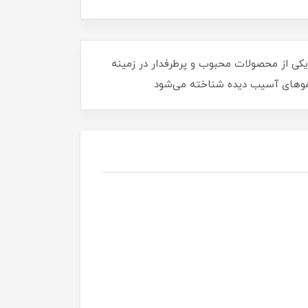
کننده مو مدل Oil-Elixir مناسب موهای خشک 75میل گلیس ،روغن آرگان گلیس اصل آلمانی ۷۵ میل، یکی از محصولات محبوب و پرطرفدار در زمینه