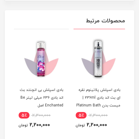
محصولات مرتبط
بادی اسپلش پلاتینوم نقره
بادی اسپلش بی انچنتد بث
بادی
ورکس ۲۳۶
ای بث اند بادی 236ml |
اند بادی 236 میلی لیتر Be
Gi
میست بدن Platinum Bath
Enchanted اصل
خوشب
and Body Works
خنک،
5٪
2,300,000
5٪
2,300,000
5
آرا
2,200,000
2,200,000
مان
تومان
تومان