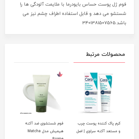
فوم ژل پوست حساس بایودرما با ملایمت آلودگی ها را
شستشو می دهد و قابل استفاده اطراف چشم نیز می
باشد.3401381507565
محصولات مرتبط
کرم پاک کننده پوست چرب
فوم شستشوی ضد آکنه
ژل ش
و مستعد آکنه سراوی | اصل
هیمیش مدل Matcha
00ml