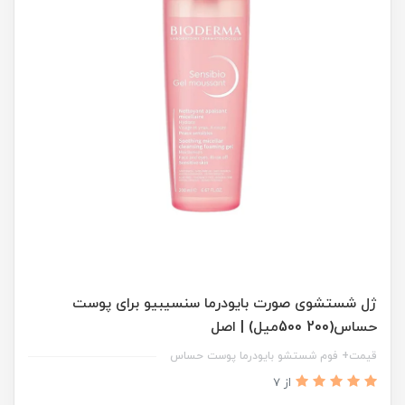
ژل شستشوی صورت بایودرما سنسیبیو برای پوست
حساس(200 500میل) | اصل
قیمت+ فوم شستشو بایودرما پوست حساس
از 7