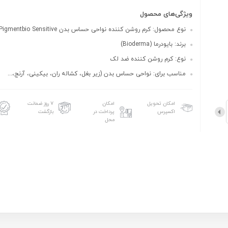
ویژگی‌های محصول
نوع محصول: کرم روشن کننده نواحی حساس بدن Pigmentbio Sensitive...
برند: بایودرما (Bioderma)
نوع: کرم روشن کننده ضد لک
مناسب برای: نواحی حساس بدن (زیر بغل، کشاله ران، بیکینی، آرنج،...
امکان تحویل
امکان
۷ روز ضمانت
اکسپرس
پرداخت در
بازگشت
محل