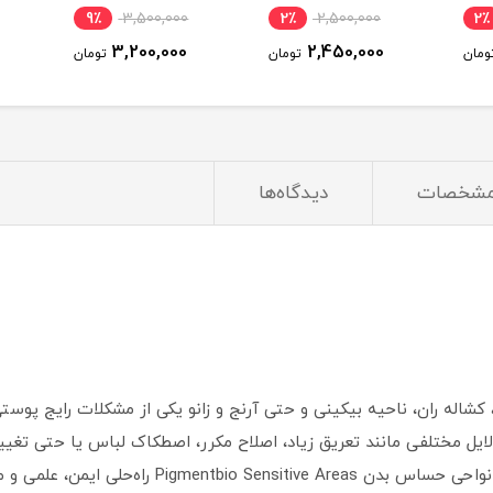
تیرگی پوست بدن
ملایم، آبرسان | 240 میل |
9٪
3,500,000
2٪
2,500,000
2٪
اصل
3,200,000
2,450,000
ومان
تومان
تومان
شخصات
دیدگاه‌ها
کشاله ران، ناحیه بیکینی و حتی آرنج و زانو یکی از مشکلات رایج پوستی
دلایل مختلفی مانند تعریق زیاد، اصلاح مکرر، اصطکاک لباس یا حتی تغییر
(Bioderma) با معرفی محصول کرم روشن کننده نواحی حساس