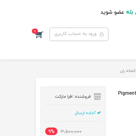
 بله
عضو شوید
0
ورود به حساب کاربری
شن کننده نواحی حساس بایودرما Pigmentbio
فروشنده: افرا مارکت
آماده ارسال
9%
3,500,000