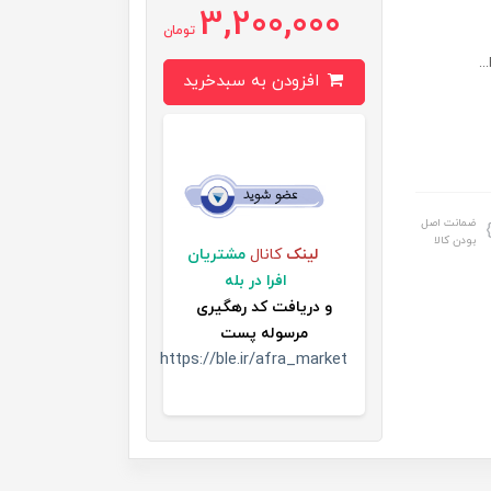
3,200,000
تومان
افزودن به سبدخرید
ضمانت اصل
بودن کالا
لینک
کانال
مشتریان
افرا در بله
و
دریافت کد رهگیری
مرسوله پست
https://ble.ir/afra_market