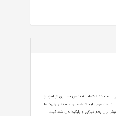
 است که اعتماد به نفس بسیاری از افراد را
ات هورمونی ایجاد شود. برند معتبر بایودرما
 بدن Pigmentbio Sensitive Areas راه‌حلی ایمن، علمی و موثر برای رفع تیرگی و بازگرداندن شفافیت