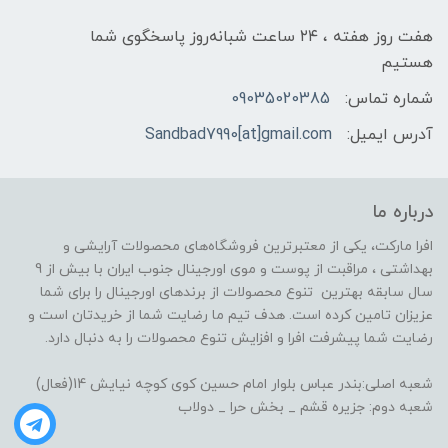
هفت روز هفته ، ۲۴ ساعت شبانه‌روز پاسخگوی شما
هستیم
شماره تماس:
09035020385
آدرس ایمیل:
Sandbad7990[at]gmail.com
درباره ما
افرا مارکت، یکی از معتبرترین فروشگاه‌های محصولات آرایشی و
بهداشتی ، مراقبت از پوست و موی اورجینال جنوب ایران با بیش از 9
سال سابقه بهترین تنوع محصولات از برندهای اورجینال را برای شما
عزیزان تامین کرده است. هدف تیم ما رضایت شما از خریدتان است و
رضایت شما پیشرفت افرا و افزایش تنوع محصولات را به دنبال دارد.
شعبه اصلی:بندر عباس بلوار امام حسین کوی کوچه نیایش 14(فعال)
شعبه دوم: جزیره قشم _ بخش حرا _ دولاب