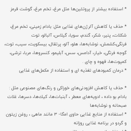
* استفاده بیشتر از پروتئین‌ها مثل مرغ، تخم مرغ، گوشت قرمز
* حذف یا كاهش آلرژن‌های غذایی مثل: بادام زمینی، تخم مرغ،
شكلات، پنیر، شكر، گندم، ‌سویا، گیلاس، آلبالو، توت
فرنگی،كشمش، ‌نوشابه‌ها، هلو، آلو، پرتقال، بیسكویت، سیب، توت،
گوجه فرنگی، خیار، آدامس، سس، آبلیمو، كنسروها، مربا، ترشی،
كمپوت‌ها، قهوه و چای .
* درمان كمبودهای تغذیه ای و استفاده از مكمل‌های غذایی
* حذف یا كاهش افزودنی‌های خوراكی و رنگ‌های مصنوعی مثل :
بادام بو داده ، ادویه‌های معطر ، آبنبات‌ها، كیك‌ها، دسرها، غلات
صبحانه و نوشابه‌ها
* استفاده از منابع غذایی حاوی امگا- 3 مانند ماهی ،‌ روغن زیتون
و گردو در برنامه غذایی روزانه