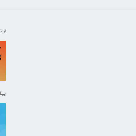
از 
پیگ